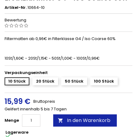
Artikel-Nr.
10664-10
Bewertung
Filtermatten ab 0,96€ in Filterklasse G4 / Iso Coarse 60%
10St/1,60€ - 20St/1,15€ - 50St/1,00€ - 100St/0,96€
Verpackungseinheit
10 Stück
20 Stück
50 Stück
100 Stück
15,99 €
Bruttopreis
Gelifert innenhalb 5 bis 7 Tagen
In den Warenkorb
Menge

Lagerware
