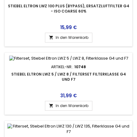
STIEBEL ELTRON LWZ 100 PLUS (BYPASS), ERSATZLUFTFILTER G4
- ISO COARSE 60%
Preis
15,99 €
In den Warenkorb

ARTIKEL-NR.:
10748
STIEBEL ELTRON LWZ 5 / LWZ 8 / FILTERSET FILTERKLASSE G4
UND F7
Preis
31,99 €
In den Warenkorb
