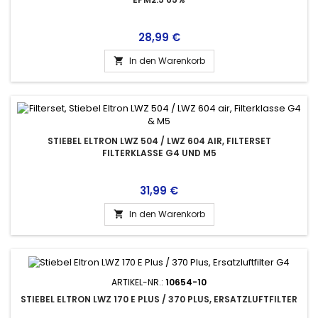
Preis
28,99 €
In den Warenkorb

STIEBEL ELTRON LWZ 504 / LWZ 604 AIR, FILTERSET
FILTERKLASSE G4 UND M5
Preis
31,99 €
In den Warenkorb

ARTIKEL-NR.:
10654-10
STIEBEL ELTRON LWZ 170 E PLUS / 370 PLUS, ERSATZLUFTFILTER