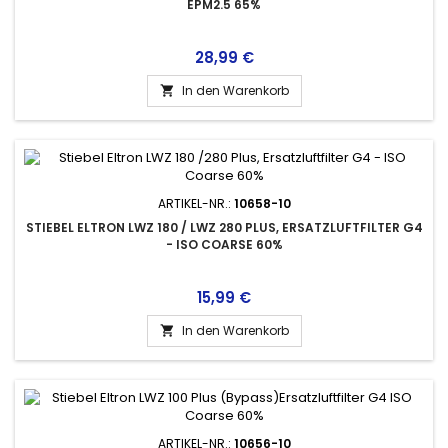
EPM2.5 65%
Preis
28,99 €
In den Warenkorb

ARTIKEL-NR.:
10658-10
STIEBEL ELTRON LWZ 180 / LWZ 280 PLUS, ERSATZLUFTFILTER G4
- ISO COARSE 60%
Preis
15,99 €
In den Warenkorb

ARTIKEL-NR.:
10656-10