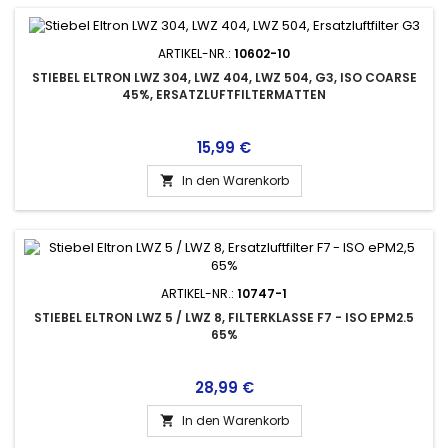
ARTIKEL-NR.:
10602-10
STIEBEL ELTRON LWZ 304, LWZ 404, LWZ 504, G3, ISO COARSE
45%, ERSATZLUFTFILTERMATTEN
Preis
15,99 €
In den Warenkorb

ARTIKEL-NR.:
10747-1
STIEBEL ELTRON LWZ 5 / LWZ 8, FILTERKLASSE F7 - ISO EPM2.5
65%
Preis
28,99 €
In den Warenkorb
