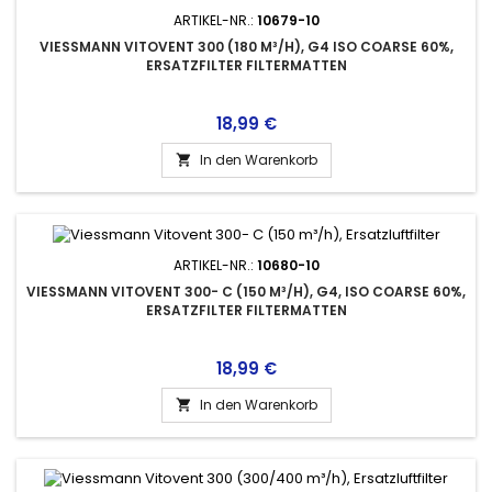
ARTIKEL-NR.:
10679-10
VIESSMANN VITOVENT 300 (180 M³/H), G4 ISO COARSE 60%,
ERSATZFILTER FILTERMATTEN
Preis
18,99 €
In den Warenkorb

ARTIKEL-NR.:
10680-10
VIESSMANN VITOVENT 300- C (150 M³/H), G4, ISO COARSE 60%,
ERSATZFILTER FILTERMATTEN
Preis
18,99 €
In den Warenkorb
