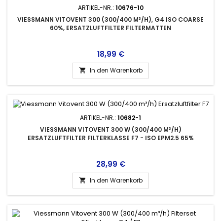
ARTIKEL-NR.:
10676-10
VIESSMANN VITOVENT 300 (300/400 M³/H), G4 ISO COARSE
60%, ERSATZLUFTFILTER FILTERMATTEN
Preis
18,99 €
In den Warenkorb

ARTIKEL-NR.:
10682-1
VIESSMANN VITOVENT 300 W (300/400 M³/H)
ERSATZLUFTFILTER FILTERKLASSE F7 - ISO EPM2.5 65%
Preis
28,99 €
In den Warenkorb
