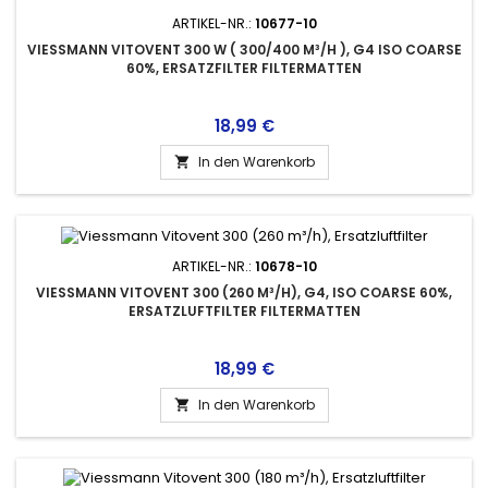
ARTIKEL-NR.:
10677-10
VIESSMANN VITOVENT 300 W ( 300/400 M³/H ), G4 ISO COARSE
60%, ERSATZFILTER FILTERMATTEN
Preis
18,99 €
In den Warenkorb

ARTIKEL-NR.:
10678-10
VIESSMANN VITOVENT 300 (260 M³/H), G4, ISO COARSE 60%,
ERSATZLUFTFILTER FILTERMATTEN
Preis
18,99 €
In den Warenkorb
