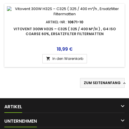
ARTIKEL-NR.:
10671-10
VITOVENT 300W H32S – C325 ( 325 / 400 M³/H ) , G4 ISO
COARSE 60%, ERSATZFILTER FILTERMATTEN
Preis
18,99 €
In den Warenkorb

ZUM SEITENANFANG


ARTIKEL

UNTERNEHMEN