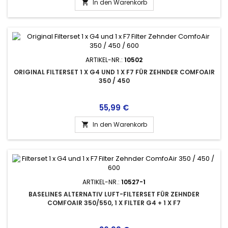
In den Warenkorb

ARTIKEL-NR.:
10502
ORIGINAL FILTERSET 1 X G4 UND 1 X F7 FÜR ZEHNDER COMFOAIR
350 / 450
Preis
55,99 €
In den Warenkorb

ARTIKEL-NR.:
10527-1
BASELINES ALTERNATIV LUFT-FILTERSET FÜR ZEHNDER
COMFOAIR 350/550, 1 X FILTER G4 + 1 X F7