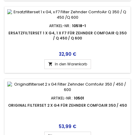
ARTIKEL-NR.:
10518-1
ERSATZFILTERSET 1 X G4, 1 X F7 FÜR ZEHNDER COMFOAIR Q 350
/ Q 450 / Q 600
Preis
32,90 €
In den Warenkorb

ARTIKEL-NR.:
10501
ORIGINAL FILTERSET 2 X G4 FÜR ZEHNDER COMFOAIR 350 / 450
Preis
53,99 €