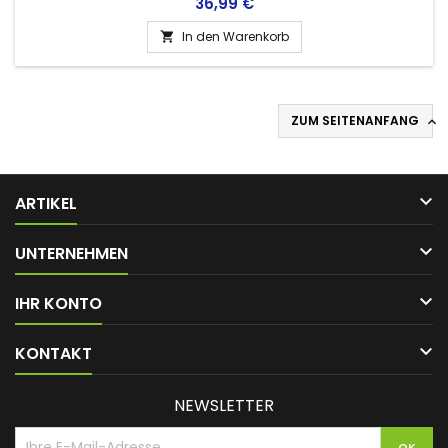
Preis
36,99 €
In den Warenkorb

ZUM SEITENANFANG


ARTIKEL

UNTERNEHMEN

IHR KONTO

KONTAKT
NEWSLETTER