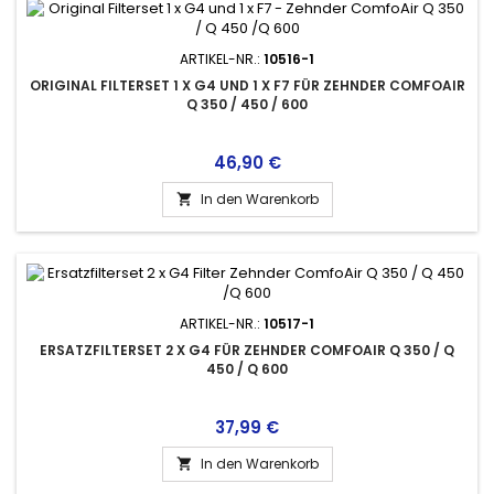
ARTIKEL-NR.:
10516-1
ORIGINAL FILTERSET 1 X G4 UND 1 X F7 FÜR ZEHNDER COMFOAIR
Q 350 / 450 / 600
Preis
46,90 €
In den Warenkorb

ARTIKEL-NR.:
10517-1
ERSATZFILTERSET 2 X G4 FÜR ZEHNDER COMFOAIR Q 350 / Q
450 / Q 600
Preis
37,99 €
In den Warenkorb
