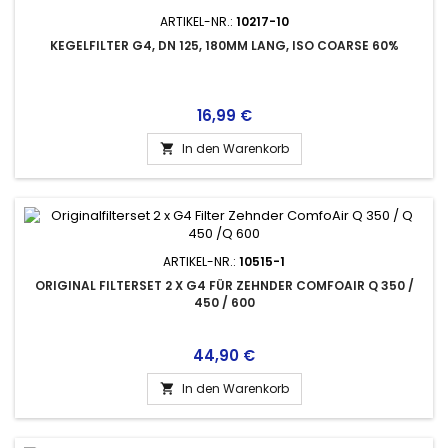
ARTIKEL-NR.:
10217-10
KEGELFILTER G4, DN 125, 180MM LANG, ISO COARSE 60%
Preis
16,99 €
In den Warenkorb

ARTIKEL-NR.:
10515-1
ORIGINAL FILTERSET 2 X G4 FÜR ZEHNDER COMFOAIR Q 350 /
450 / 600
Preis
44,90 €
In den Warenkorb
