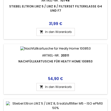
ARTIKEL-NR.:
10748
STIEBEL ELTRON LWZ 5 / LWZ 8 / FILTERSET FILTERKLASSE G4
UND F7
Preis
31,99 €
In den Warenkorb

ARTIKEL-NR.:
20311
NACHFÜLLKARTUSCHE FÜR HEATY HOME 100853
Preis
54,90 €
In den Warenkorb
