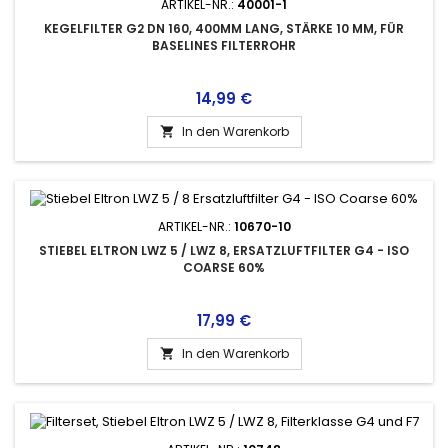
ARTIKEL-NR.:
40001-1
KEGELFILTER G2 DN 160, 400MM LANG, STÄRKE 10 MM, FÜR
BASELINES FILTERROHR
Preis
14,99 €
In den Warenkorb

ARTIKEL-NR.:
10670-10
STIEBEL ELTRON LWZ 5 / LWZ 8, ERSATZLUFTFILTER G4 - ISO
COARSE 60%
Preis
17,99 €
In den Warenkorb
