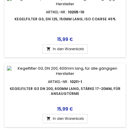
ARTIKEL-NR.:
10205-10
KEGELFILTER G3, DN 125, 150MM LANG, ISO COARSE 45%
Preis
15,99 €
In den Warenkorb

ARTIKEL-NR.:
10211-1
KEGELFILTER G3 DN 200, 600MM LANG, STÄRKE 17-20MM, FÜR
ANSAUGTÜRME
Preis
15,99 €
In den Warenkorb
