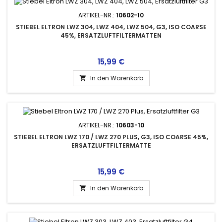
ARTIKEL-NR.:
10602-10
STIEBEL ELTRON LWZ 304, LWZ 404, LWZ 504, G3, ISO COARSE
45%, ERSATZLUFTFILTERMATTEN
Preis
15,99 €
In den Warenkorb

ARTIKEL-NR.:
10603-10
STIEBEL ELTRON LWZ 170 / LWZ 270 PLUS, G3, ISO COARSE 45%,
ERSATZLUFTFILTERMATTE
Preis
15,99 €
In den Warenkorb
