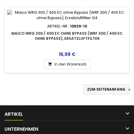
ARTIKEL-NR.:
10639-10
MAICO WRG 300 / 400 EC OHNE BYPASS (WRF 300 / 400 EC
OHNE BYPASS), ERSATZLUFTFILTER
Preis
16,99 €
In den Warenkorb

ZUM SEITENANFANG


ARTIKEL

UNTERNEHMEN