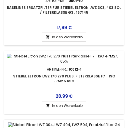
ARTIKEL-NR.:
10601-10
BASELINES ERSATZFILTER FÜR STIEBEL ELTRON LWZ 303, 403 SOL
/ FILTERKLASSE G3 , 167145
Preis
17,99 €
In den Warenkorb

ARTIKEL-NR.:
10612-1
STIEBEL ELTRON LWZ 170 270 PLUS, FILTERKLASSE F7 - ISO
EPM2.5 65%
Preis
28,99 €
In den Warenkorb
