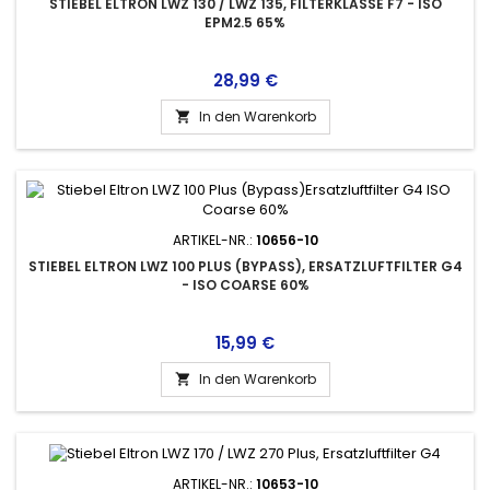
STIEBEL ELTRON LWZ 130 / LWZ 135, FILTERKLASSE F7 - ISO
EPM2.5 65%
Preis
28,99 €
In den Warenkorb

ARTIKEL-NR.:
10656-10
STIEBEL ELTRON LWZ 100 PLUS (BYPASS), ERSATZLUFTFILTER G4
- ISO COARSE 60%
Preis
15,99 €
In den Warenkorb

ARTIKEL-NR.:
10653-10