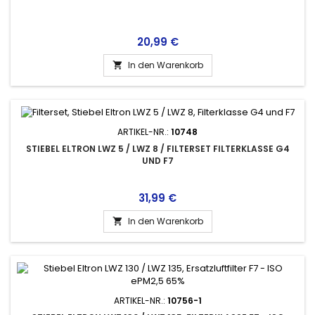
Preis
20,99 €
In den Warenkorb

ARTIKEL-NR.:
10748
STIEBEL ELTRON LWZ 5 / LWZ 8 / FILTERSET FILTERKLASSE G4
UND F7
Preis
31,99 €
In den Warenkorb

ARTIKEL-NR.:
10756-1