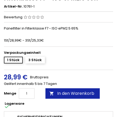
Artikel-Nr.
10761-1
Bewertung
Panelfilter in Filterklasse F7 - ISO ePM2.5 65%
1St/28,99€ - 3St/25,33€
Verpackungseinheit
1 Stück
3 Stück
28,99 €
Bruttopreis
Gelifert innenhalb 5 bis 7 Tagen
In den Warenkorb
Menge

Lagerware

SICHERHEITSRICHTLINIEN