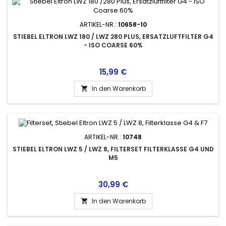
ARTIKEL-NR.:
10658-10
STIEBEL ELTRON LWZ 180 / LWZ 280 PLUS, ERSATZLUFTFILTER G4
- ISO COARSE 60%
Preis
15,99 €
In den Warenkorb

ARTIKEL-NR.:
10748
STIEBEL ELTRON LWZ 5 / LWZ 8, FILTERSET FILTERKLASSE G4 UND
M5
Preis
30,99 €
In den Warenkorb
