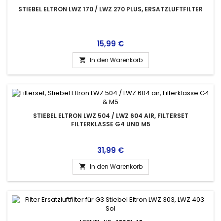
STIEBEL ELTRON LWZ 170 / LWZ 270 PLUS, ERSATZLUFTFILTER
Preis
15,99 €
In den Warenkorb

STIEBEL ELTRON LWZ 504 / LWZ 604 AIR, FILTERSET
FILTERKLASSE G4 UND M5
Preis
31,99 €
In den Warenkorb
