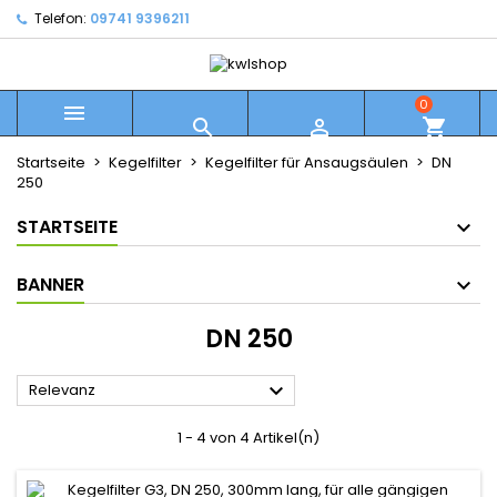
Telefon:
09741 9396211
0



shopping_cart
Startseite
Kegelfilter
Kegelfilter für Ansaugsäulen
DN
250
STARTSEITE
BANNER
DN 250

Relevanz
1 - 4 von 4 Artikel(n)