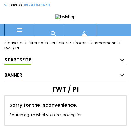
Telefon:
09741 9396211



Startseite
Filter nach Hersteller
Proxon - Zimmermann
FWT / P1
STARTSEITE
BANNER
FWT / P1
Sorry for the inconvenience.
Search again what you are looking for