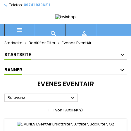
Telefon:
09741 9396211



Startseite
Badlüfter Filter
Evenes EventAir
STARTSEITE
BANNER
EVENES EVENTAIR

Relevanz
1 - 1 von 1 Artikel(n)