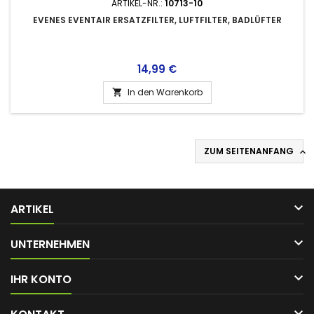
ARTIKEL-NR.:
10713-10
EVENES EVENTAIR ERSATZFILTER, LUFTFILTER, BADLÜFTER
Preis
14,99 €
In den Warenkorb

ZUM SEITENANFANG


ARTIKEL

UNTERNEHMEN

IHR KONTO
