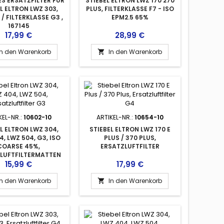
ES ERSATZFILTER FÜR
STIEBEL ELTRON LWZ 170 270
L ELTRON LWZ 303,
PLUS, FILTERKLASSE F7 - ISO
 / FILTERKLASSE G3 ,
EPM2.5 65%
167145
Preis
Preis
17,99 €
28,99 €
In den Warenkorb
In den Warenkorb

KEL-NR.:
10602-10
ARTIKEL-NR.:
10654-10
L ELTRON LWZ 304,
STIEBEL ELTRON LWZ 170 E
4, LWZ 504, G3, ISO
PLUS / 370 PLUS,
COARSE 45%,
ERSATZLUFTFILTER
LUFTFILTERMATTEN
Preis
Preis
15,99 €
17,99 €
In den Warenkorb
In den Warenkorb
