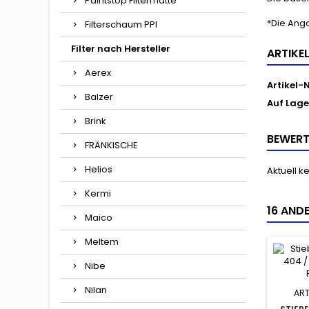
Paintstop Filtermatte
*Die Ang
Filterschaum PPI
Filter nach Hersteller
ARTIKE
Aerex
Artikel-N
Balzer
Auf Lage
Brink
BEWER
FRÄNKISCHE
Helios
Aktuell 
Kermi
16 ANDE
Maico
Meltem
Nibe
Nilan
ART