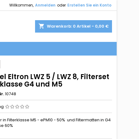
Willkommen,
Anmelden
oder
Erstellen Sie ein Konto
shopping_cart
Warenkorb:
0
Artikel - 0,00 €
el Eltron LWZ 5 / LWZ 8, Filterset
erklasse G4 und M5
r.
10748
ng
er in Filterklasse M5 - ePM10 - 50% und Filtermatten in G4
rse 60%