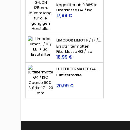
Kegelfilter ab 0,86€ in
Filterklasse G4 / Iso
Preis
Coarse 60%, für
17,99 €
Abluftventile nahezu
aller Hersteller.
LIMODOR LIMOT F / LF / ELF + LIG, ERSATZFILTER, LUFTFILTER, BADLÜFTER
Ersatzfiltermatten
Filterklasse G3 / Iso
Preis
Coarse 45%
18,99 €
LUFTFILTERMATTE G4 / ISO COARSE 60%, 17 - 20MM, FILTERVLIES, FILTERROLLE
Luftfiltermatte
Preis
20,99 €