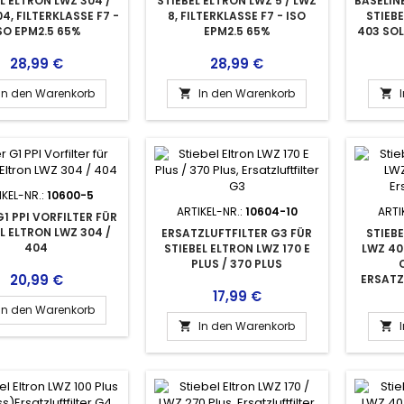
L ELTRON LWZ 304 /
STIEBEL ELTRON LWZ 5 / LWZ
BASELIN
04, FILTERKLASSE F7 -
8, FILTERKLASSE F7 - ISO
STIEBE
SO EPM2.5 65%
EPM2.5 65%
403 SOL
Preis
Preis
28,99 €
28,99 €
In den Warenkorb
In den Warenkorb


IKEL-NR.:
10600-5
ARTIKEL-NR.:
10604-10
ARTI
G1 PPI VORFILTER FÜR
L ELTRON LWZ 304 /
ERSATZLUFTFILTER G3 FÜR
STIEBE
404
STIEBEL ELTRON LWZ 170 E
LWZ 40
PLUS / 370 PLUS
Preis
20,99 €
ERSATZ
Preis
17,99 €
In den Warenkorb
In den Warenkorb

