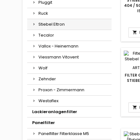
STIEBE
Pluggit
404 / 5
I
Ruck
Stiebel Eltron

Tecalor
Vallox - Heinemann
Viessmann Vitovent
Wolf
ART
FILTER 
Zehnder
STIEBE
Proxon - Zimmermann
Westaflex

Lackieranlagenfilter
Panelfilter
Panelfilter Filterklasse M5