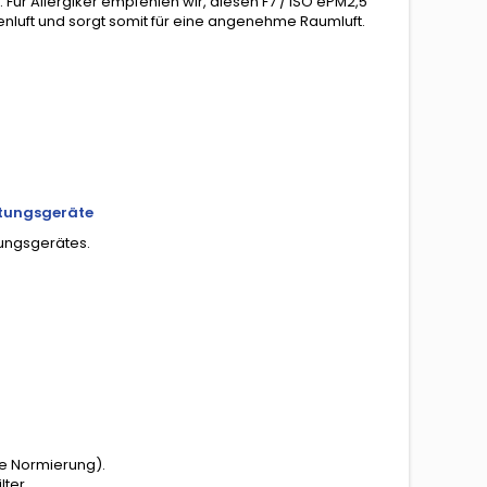
 Für Allergiker empfehlen wir, diesen F7 / ISO ePM2,5
ußenluft und sorgt somit für eine angenehme Raumluft.
üftungsgeräte
ftungsgerätes.
ue Normierung).
lter.