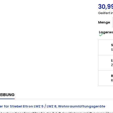
30,9
Gelifert 
Menge
Lagerw

S
S
Z
R
EIBUNG
er für Stiebel Eltron LWZ 5 / LWZ 8,
Wohnraumlüftungsgeräte