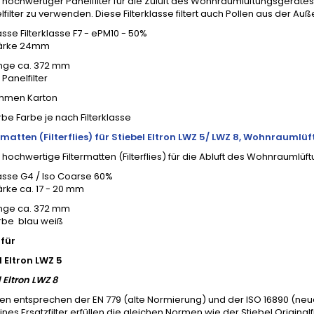
v hochwertiger Panelfilter für die Zuluft des Wohnraumlüftungsgerätes.
filter zu verwenden. Diese Filterklasse filtert auch Pollen aus der A
lasse Filterklasse F7 - ePM10 - 50%
stärke 24mm
änge ca. 372 mm
 Panelfilter
ahmen Karton
arbe Farbe je nach Filterklasse
ermatten (Filterflies) für Stiebel Eltron LWZ 5/ LWZ 8, Wohnrauml
v hochwertige Filtermatten (Filterflies) für die Abluft des Wohnraumlü
lasse G4 / Iso Coarse 60%
tärke ca. 17 - 20 mm
änge ca. 372 mm
arbe blau weiß
für
l Eltron LWZ 5
 Eltron LWZ 8
en entsprechen der EN 779 (alte Normierung) und der ISO 16890 (ne
ines Ersatzfilter erfüllen die gleichen Normen wie der Stiebel Originalfi