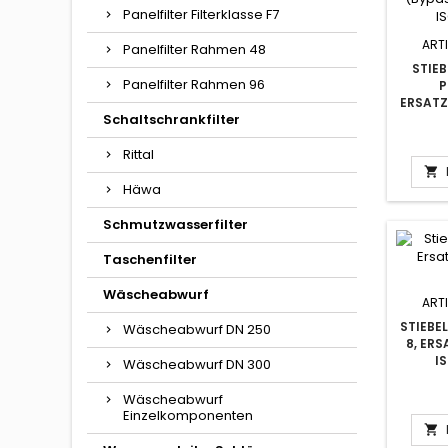
Panelfilter Filterklasse F7
ARTI
Panelfilter Rahmen 48
STIEB
Panelfilter Rahmen 96
P
ERSATZ
Schaltschrankfilter
Rittal

Häwa
Schmutzwasserfilter
Taschenfilter
Wäscheabwurf
ARTI
STIEBEL
Wäscheabwurf DN 250
8, ERS
I
Wäscheabwurf DN 300
Wäscheabwurf
Einzelkomponenten
