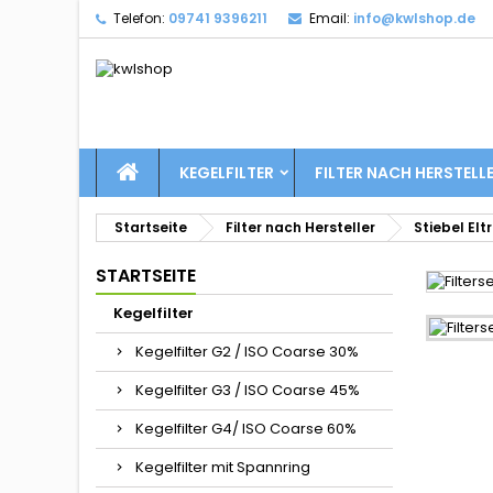
Telefon:
09741 9396211
Email:
info@kwlshop.de
KEGELFILTER
FILTER NACH HERSTELL
Startseite
Filter nach Hersteller
Stiebel Elt
STARTSEITE
Kegelfilter
Kegelfilter G2 / ISO Coarse 30%
Kegelfilter G3 / ISO Coarse 45%
Kegelfilter G4/ ISO Coarse 60%
Kegelfilter mit Spannring