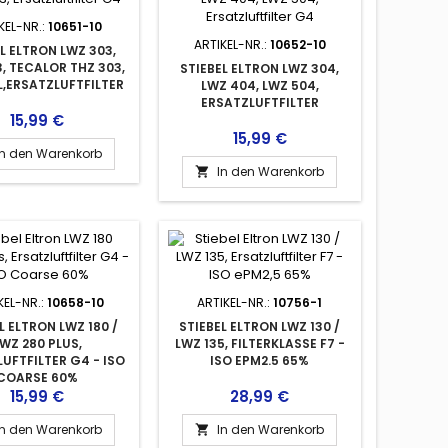
KEL-NR.:
10651-10
ARTIKEL-NR.:
10652-10
L ELTRON LWZ 303,
, TECALOR THZ 303,
STIEBEL ELTRON LWZ 304,
L,ERSATZLUFTFILTER
LWZ 404, LWZ 504,
ERSATZLUFTFILTER
Preis
15,99 €
Preis
15,99 €
In den Warenkorb
In den Warenkorb

KEL-NR.:
10658-10
ARTIKEL-NR.:
10756-1
L ELTRON LWZ 180 /
STIEBEL ELTRON LWZ 130 /
WZ 280 PLUS,
LWZ 135, FILTERKLASSE F7 -
UFTFILTER G4 - ISO
ISO EPM2.5 65%
COARSE 60%
Preis
Preis
15,99 €
28,99 €
In den Warenkorb
In den Warenkorb
