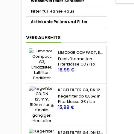
Wasserverteiler Schlösser
Filter für Hanse Haus
Aktivkohle Pellets und Filter
VERKAUFSHITS
LIMODOR COMPACT, ERSATZFILTER, LUFTFILTER, BADLÜFTER
Ersatzfiltermatten
Filterklasse G3 / Iso
Preis
Coarse 45%
18,99 €
KEGELFILTER G3, DN 125, 150MM LANG, ISO COARSE 45%
Kegelfilter ab 0,86€ in
Filterklasse G3 / Iso
Preis
Coarse 45%, für
15,99 €
Abluftventile nahezu
aller Hersteller.
10St/1,60€ - 20St/1,15€ -
50St/0,92€ -
KEGELFILTER G4, DN 125, 150MM LANG, ISO COARSE 60%
100St/0,86€