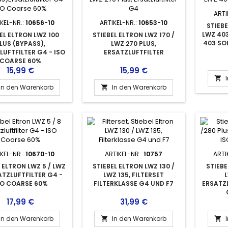
ARTI
KEL-NR.:
10656-10
ARTIKEL-NR.:
10653-10
STIEBE
LWZ 403
EL ELTRON LWZ 100
STIEBEL ELTRON LWZ 170 /
403 SO
LUS (BYPASS),
LWZ 270 PLUS,
LUFTFILTER G4 - ISO
ERSATZLUFTFILTER
COARSE 60%
Preis
Preis
15,99 €
15,99 €

In den Warenkorb
In den Warenkorb

KEL-NR.:
10670-10
ARTIKEL-NR.:
10757
ARTI
 ELTRON LWZ 5 / LWZ
STIEBEL ELTRON LWZ 130 /
STIEBE
ATZLUFTFILTER G4 -
LWZ 135, FILTERSET
L
SO COARSE 60%
FILTERKLASSE G4 UND F7
ERSATZL
Preis
Preis
17,99 €
31,99 €
In den Warenkorb
In den Warenkorb

