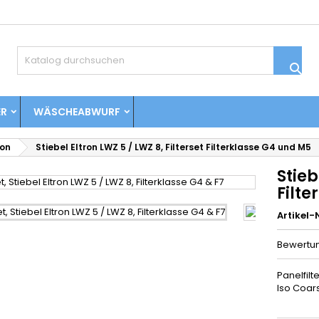

ER
WÄSCHEABWURF
ron
Stiebel Eltron LWZ 5 / LWZ 8, Filterset Filterklasse G4 und M5
Stieb
Filt
Artikel-N
Bewertu
Panelfilt
Iso Coa