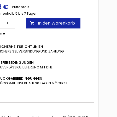
9 €
Bruttopreis
innenhalb 5 bis 7 Tagen
In den Warenkorb

are
ICHERHEITSRICHTLINIEN
ICHERE SSL VERBINDUNG UND ZAHLUNG
LIEFERBEDINGUNGEN
UVERLÄSSIGE LIEFERUNG MIT DHL
RÜCKGABEBEDINGUNGEN
ÜCKGABE INNERHALB 30 TAGEN MÖGLICH