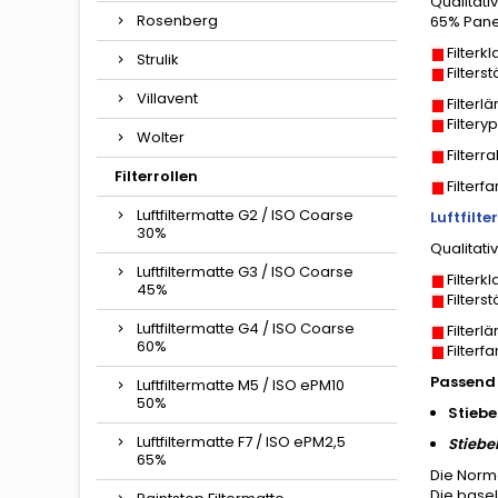
Qualitati
Rosenberg
65% Panel
Filterk
Strulik
Filter
Villavent
Filterl
Filteryp
Wolter
Filterr
Filterrollen
Filterf
Luftfiltermatte G2 / ISO Coarse
Luftfilt
30%
Qualitati
Luftfiltermatte G3 / ISO Coarse
Filterk
45%
Filters
Luftfiltermatte G4 / ISO Coarse
Filterl
60%
Filterf
Passend 
Luftfiltermatte M5 / ISO ePM10
50%
Stiebe
Luftfiltermatte F7 / ISO ePM2,5
Stiebel
65%
Die Norm
Die basel