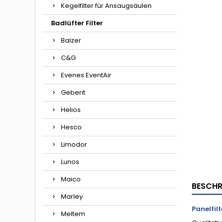
Kegelfilter für Ansaugsäulen
Badlüfter Filter
Balzer
C&G
Evenes EventAir
Geberit
Helios
Hesco
Limodor
Lunos
Maico
BESCHR
Marley
Panelfilt
Meltem