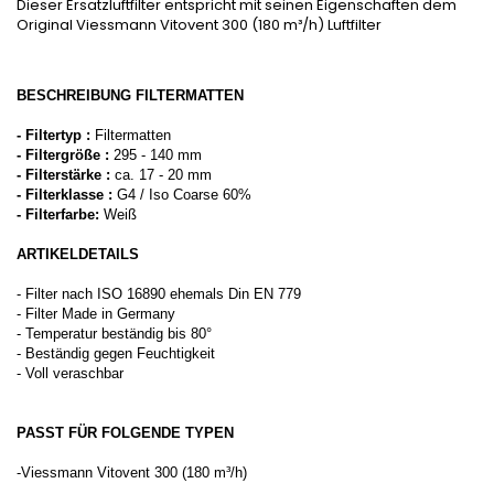
Dieser Ersatzluftfilter entspricht mit seinen Eigenschaften dem
Original Viessmann Vitovent 300 (180 m³/h) Luftfilter
BESCHREIBUNG FILTERMATTEN
- Filtertyp :
Filtermatten
- Filtergröße :
295 - 140 mm
- Filterstärke :
ca. 17 - 20 mm
- Filterklasse :
G4 / Iso Coarse 60%
- Filterfarbe:
Weiß
ARTIKELDETAILS
- Filter nach ISO 16890 ehemals Din EN 779
- Filter Made in Germany
- Temperatur beständig bis 80°
- Beständig gegen Feuchtigkeit
- Voll veraschbar
PASST FÜR FOLGENDE TYPEN
-Viessmann Vitovent 300 (180 m³/h)