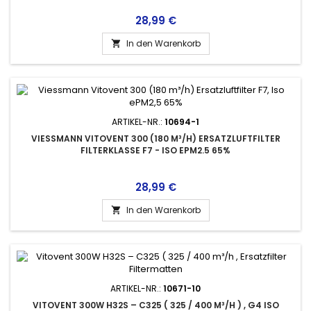
Preis
28,99 €
In den Warenkorb

ARTIKEL-NR.:
10694-1
VIESSMANN VITOVENT 300 (180 M³/H) ERSATZLUFTFILTER
FILTERKLASSE F7 - ISO EPM2.5 65%
Preis
28,99 €
In den Warenkorb

ARTIKEL-NR.:
10671-10
VITOVENT 300W H32S – C325 ( 325 / 400 M³/H ) , G4 ISO