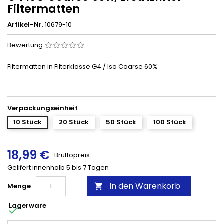
Filtermatten
Artikel-Nr.
10679-10
Bewertung
Filtermatten in Filterklasse G4 / Iso Coarse 60%
Verpackungseinheit
10 Stück
20 Stück
50 Stück
100 Stück
18,99 €
Bruttopreis
Gelifert innenhalb 5 bis 7 Tagen
In den Warenkorb
Menge

Lagerware
