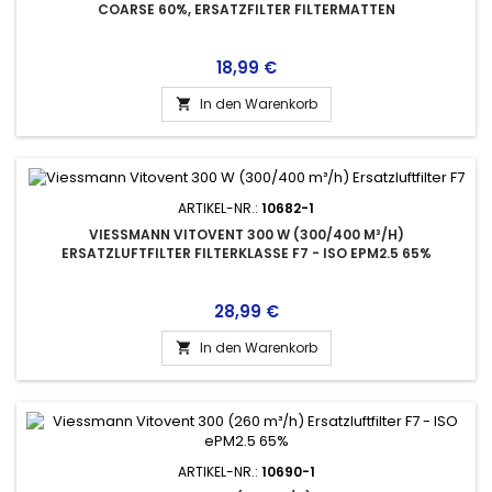
COARSE 60%, ERSATZFILTER FILTERMATTEN
Preis
18,99 €
In den Warenkorb

ARTIKEL-NR.:
10682-1
VIESSMANN VITOVENT 300 W (300/400 M³/H)
ERSATZLUFTFILTER FILTERKLASSE F7 - ISO EPM2.5 65%
Preis
28,99 €
In den Warenkorb

ARTIKEL-NR.:
10690-1