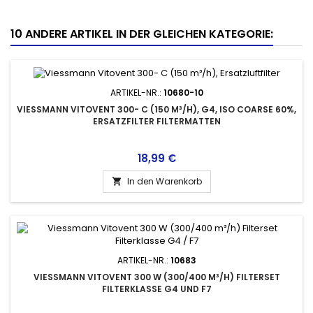
10 ANDERE ARTIKEL IN DER GLEICHEN KATEGORIE:
ARTIKEL-NR.:
10680-10
VIESSMANN VITOVENT 300- C (150 M³/H), G4, ISO COARSE 60%,
ERSATZFILTER FILTERMATTEN
Preis
18,99 €
In den Warenkorb

ARTIKEL-NR.:
10683
VIESSMANN VITOVENT 300 W (300/400 M³/H) FILTERSET
FILTERKLASSE G4 UND F7