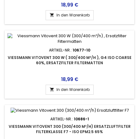
Preis
18,99 €
In den Warenkorb

ARTIKEL-NR.:
10677-10
VIESSMANN VITOVENT 300 W ( 300/400 M³/H ), G4 ISO COARSE
60%, ERSATZFILTER FILTERMATTEN
Preis
18,99 €
In den Warenkorb

ARTIKEL-NR.:
10686-1
VIESSMANN VITOVENT 300 (300/400 M³/H) ERSATZLUFTFILTER
FILTERKLASSE F7 - ISO EPM2.5 65%