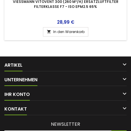
VIESSMANN VITOVENT 300 (260 M³/H) ERSATZLUFTFILTER
FILTERKLASSE F7 - ISO EPM2.5 65%
Preis
28,99 €
In den Warenkorb


ARTIKEL

UNTERNEHMEN

IHR KONTO

KONTAKT
NEWSLETTER