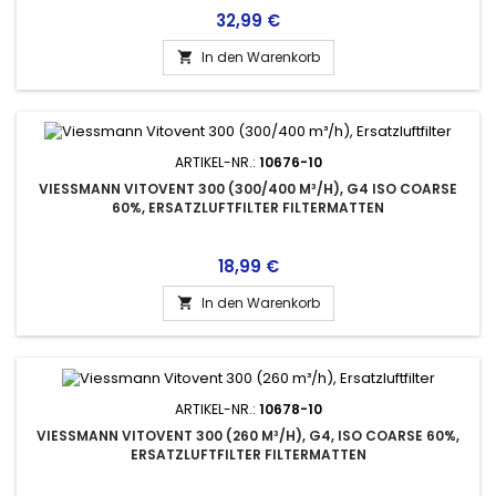
Preis
32,99 €
In den Warenkorb

ARTIKEL-NR.:
10676-10
VIESSMANN VITOVENT 300 (300/400 M³/H), G4 ISO COARSE
60%, ERSATZLUFTFILTER FILTERMATTEN
Preis
18,99 €
In den Warenkorb

ARTIKEL-NR.:
10678-10
VIESSMANN VITOVENT 300 (260 M³/H), G4, ISO COARSE 60%,
ERSATZLUFTFILTER FILTERMATTEN