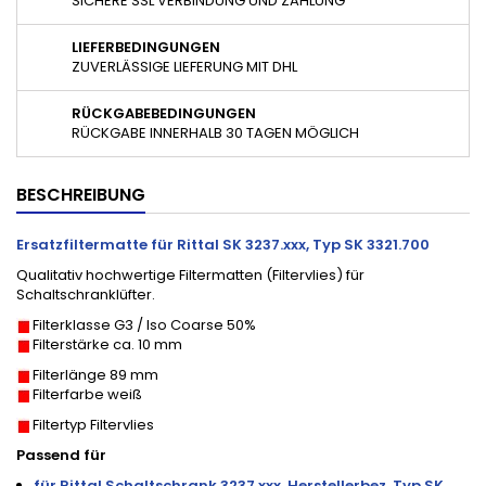
SICHERE SSL VERBINDUNG UND ZAHLUNG
LIEFERBEDINGUNGEN
ZUVERLÄSSIGE LIEFERUNG MIT DHL
RÜCKGABEBEDINGUNGEN
RÜCKGABE INNERHALB 30 TAGEN MÖGLICH
BESCHREIBUNG
Ersatzfiltermatte für
Rittal SK 3237.xxx, Typ SK 3321.700
Qualitativ hochwertige Filtermatten (Filtervlies) für
Schaltschranklüfter.
Filterklasse G3 / Iso Coarse 50%
Filterstärke ca. 10 mm
Filterlänge 89 mm
Filterfarbe weiß
Filtertyp Filtervlies
Passend für
für
Rittal Schaltschrank 3237.xxx, Herstellerbez. Typ
SK