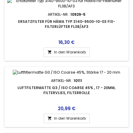
ARTIKEL-NR.:
10929-5
ERSATZFILTER FÜR HÄWA TYP 3140-9500-10-03 FIX-
FILTERLÜFTER FL3B/AF3
Preis
16,30 €
In den Warenkorb

ARTIKEL-NR.:
10111
LUFTFILTERMATTE G3 / ISO COARSE 45% , 17 - 20MM,
FILTERVLIES, FILTERROLLE
Preis
20,99 €
In den Warenkorb
