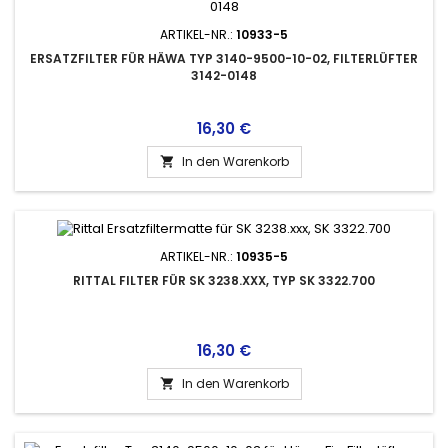
ARTIKEL-NR.:
10933-5
ERSATZFILTER FÜR HÄWA TYP 3140-9500-10-02, FILTERLÜFTER
3142-0148
Preis
16,30 €
In den Warenkorb

ARTIKEL-NR.:
10935-5
RITTAL FILTER FÜR SK 3238.XXX, TYP SK 3322.700
Preis
16,30 €
In den Warenkorb
