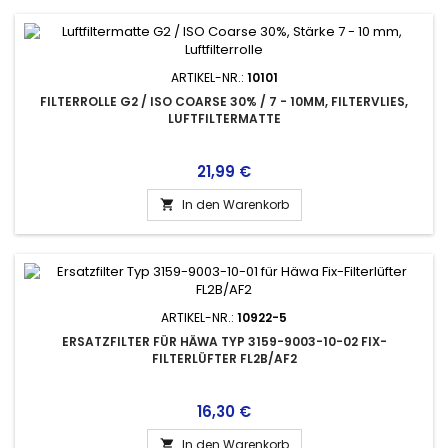
ARTIKEL-NR.:
10101
FILTERROLLE G2 / ISO COARSE 30% / 7 - 10MM, FILTERVLIES,
LUFTFILTERMATTE
Preis
21,99 €
In den Warenkorb

ARTIKEL-NR.:
10922-5
ERSATZFILTER FÜR HÄWA TYP 3159-9003-10-02 FIX-
FILTERLÜFTER FL2B/AF2
Preis
16,30 €
In den Warenkorb
