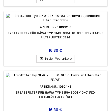
ARTIKEL-NR.:
10932-5
ERSATZFILTER FÜR HÄWA TYP 3149-9351-10-03 SUPERFLACHE
FILTERLÜFTER 0324
Preis
16,30 €
In den Warenkorb

ARTIKEL-NR.:
10924-5
ERSATZFILTER FÜR HÄWA TYP 3159-9003-10-01 FIX-
FILTERLÜFTER FL1/AF1
Preis
16,30 €