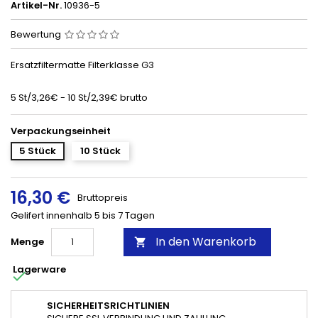
Artikel-Nr.
10936-5
Bewertung
Ersatzfiltermatte Filterklasse G3
5 St/3,26€ - 10 St/2,39€ brutto
Verpackungseinheit
5 Stück
10 Stück
16,30 €
Bruttopreis
Gelifert innenhalb 5 bis 7 Tagen
In den Warenkorb
Menge

Lagerware

SICHERHEITSRICHTLINIEN