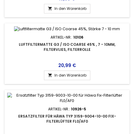
In den Warenkorb

ARTIKEL-NR.:
10106
LUFTFILTERMATTE G3 / ISO COARSE 45% , 7 - 10MM,
FILTERVLIES, FILTERROLLE
Preis
20,99 €
In den Warenkorb

ARTIKEL-NR.:
10926-5
ERSATZFILTER FÜR HÄWA TYP 3159-9004-10-00 FIX-
FILTERLÜFTER FL0/AF0