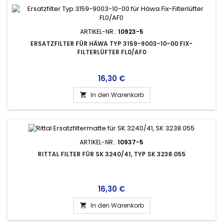
ARTIKEL-NR.:
10923-5
ERSATZFILTER FÜR HÄWA TYP 3159-9003-10-00 FIX-
FILTERLÜFTER FL0/AF0
Preis
16,30 €
In den Warenkorb

ARTIKEL-NR.:
10937-5
RITTAL FILTER FÜR SK 3240/41, TYP SK 3238.055
Preis
16,30 €
In den Warenkorb
