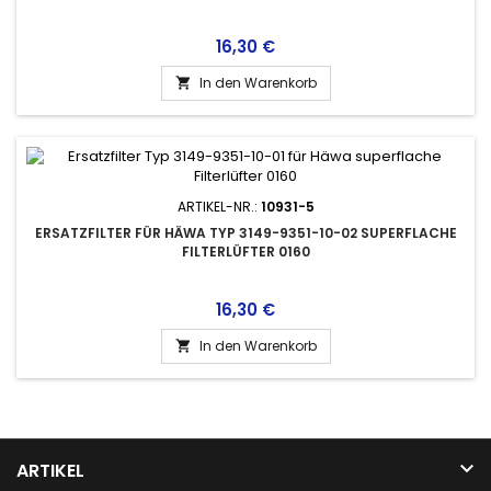
Preis
16,30 €
In den Warenkorb

ARTIKEL-NR.:
10931-5
ERSATZFILTER FÜR HÄWA TYP 3149-9351-10-02 SUPERFLACHE
FILTERLÜFTER 0160
Preis
16,30 €
In den Warenkorb


ARTIKEL