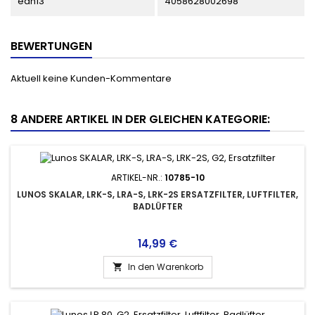
ean13
4058628002698
BEWERTUNGEN
Aktuell keine Kunden-Kommentare
8 ANDERE ARTIKEL IN DER GLEICHEN KATEGORIE:
ARTIKEL-NR.:
10785-10
LUNOS SKALAR, LRK-S, LRA-S, LRK-2S ERSATZFILTER, LUFTFILTER,
BADLÜFTER
Preis
14,99 €
In den Warenkorb
