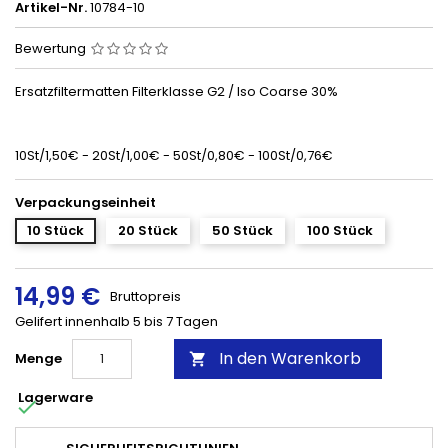
Artikel-Nr.
10784-10
Bewertung
Ersatzfiltermatten Filterklasse G2 / Iso Coarse 30%
10St/1,50€ - 20St/1,00€ - 50St/0,80€ - 100St/0,76€
Verpackungseinheit
10 Stück
20 Stück
50 Stück
100 Stück
14,99 €
Bruttopreis
Gelifert innenhalb 5 bis 7 Tagen
In den Warenkorb
Menge

Lagerware
