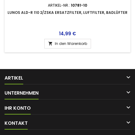
ARTIKEL-NR.:
10781-10
LUNOS ALD-R 110 2/ZSKA ERSATZFILTER, LUFTFILTER, BADLÜFTER
Preis
14,99 €
In den Warenkorb


ARTIKEL

UNTERNEHMEN

IHR KONTO

KONTAKT