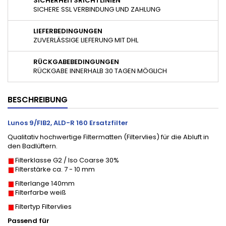
SICHERHEITSRICHTLINIEN
SICHERE SSL VERBINDUNG UND ZAHLUNG
LIEFERBEDINGUNGEN
ZUVERLÄSSIGE LIEFERUNG MIT DHL
RÜCKGABEBEDINGUNGEN
RÜCKGABE INNERHALB 30 TAGEN MÖGLICH
BESCHREIBUNG
Lunos 9/FIB2, ALD-R 160 Ersatzfilter
Qualitativ hochwertige Filtermatten (Filtervlies) für die Abluft in
den Badlüftern.
Filterklasse G2 / Iso Coarse 30%
Filterstärke ca. 7 - 10 mm
Filterlange 140mm
Filterfarbe weiß
Filtertyp Filtervlies
Passend für