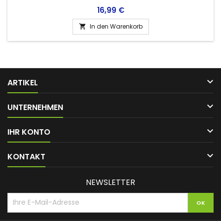
Preis
16,99 €
In den Warenkorb


ARTIKEL

UNTERNEHMEN

IHR KONTO

KONTAKT
NEWSLETTER