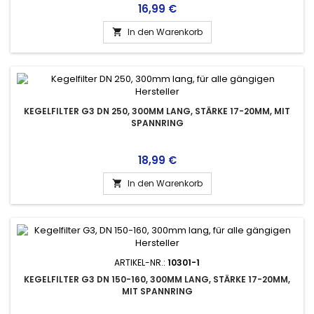
Preis
16,99 €
In den Warenkorb

KEGELFILTER G3 DN 250, 300MM LANG, STÄRKE 17-20MM, MIT
SPANNRING
Preis
18,99 €
In den Warenkorb

ARTIKEL-NR.:
10301-1
KEGELFILTER G3 DN 150-160, 300MM LANG, STÄRKE 17-20MM,
MIT SPANNRING