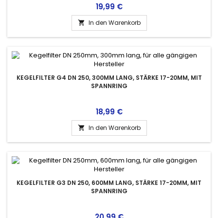
Preis
19,99 €
In den Warenkorb

KEGELFILTER G4 DN 250, 300MM LANG, STÄRKE 17-20MM, MIT
SPANNRING
Preis
18,99 €
In den Warenkorb

KEGELFILTER G3 DN 250, 600MM LANG, STÄRKE 17-20MM, MIT
SPANNRING
Preis
20,99 €