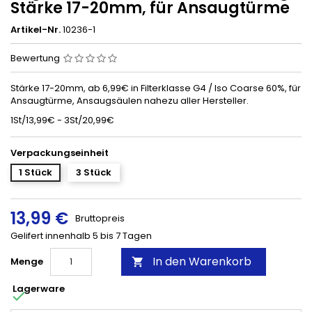
Stärke 17-20mm, für Ansaugtürme
Artikel-Nr.
10236-1
Bewertung
Stärke 17-20mm, ab 6,99€ in Filterklasse G4 / Iso Coarse 60%, für
Ansaugtürme, Ansaugsäulen nahezu aller Hersteller.
1St/13,99€ - 3St/20,99€
Verpackungseinheit
1 Stück
3 Stück
13,99 €
Bruttopreis
Gelifert innenhalb 5 bis 7 Tagen
In den Warenkorb
Menge

Lagerware
