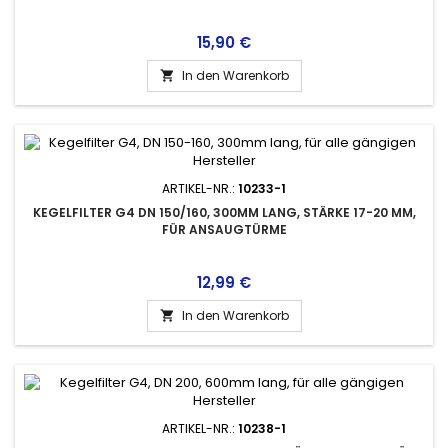
Preis
15,90 €
In den Warenkorb

ARTIKEL-NR.:
10233-1
KEGELFILTER G4 DN 150/160, 300MM LANG, STÄRKE 17-20 MM,
FÜR ANSAUGTÜRME
Preis
12,99 €
In den Warenkorb

ARTIKEL-NR.:
10238-1