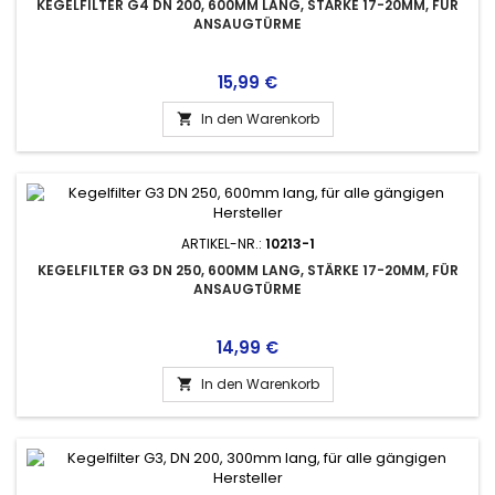
KEGELFILTER G4 DN 200, 600MM LANG, STÄRKE 17-20MM, FÜR
ANSAUGTÜRME
Preis
15,99 €
In den Warenkorb

ARTIKEL-NR.:
10213-1
KEGELFILTER G3 DN 250, 600MM LANG, STÄRKE 17-20MM, FÜR
ANSAUGTÜRME
Preis
14,99 €
In den Warenkorb
