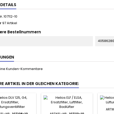
LDETAILS
r.
107112-10
r
97 Artikel
ere Bestellnummern
40586280
TUNGEN
keine Kunden-Kommentare
RE ARTIKEL IN DER GLEICHEN KATEGORIE:
ARTIK
KEL-NR.:
107108-10
ARTIKEL-NR.:
107113-10