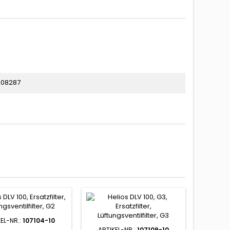
08287
EL-NR.:
107104-10
ARTIKEL-NR.:
107109-10