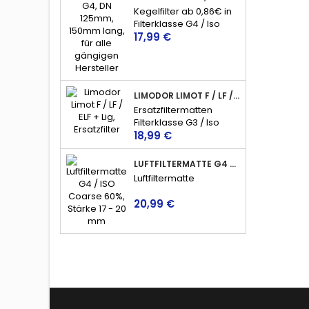
Kegelfilter ab 0,86€ in
Filterklasse G4 / Iso
Preis
Coarse 60%, für
17,99 €
Abluftventile nahezu
aller Hersteller.
LIMODOR LIMOT F / LF / ELF + LIG, ERSATZFILTER, LUFTFILTER, BADLÜFTER
Ersatzfiltermatten
Filterklasse G3 / Iso
Preis
Coarse 45%
18,99 €
LUFTFILTERMATTE G4 / ISO COARSE 60%, 17 - 20MM, FILTERVLIES, FILTERROLLE
Luftfiltermatte
Preis
20,99 €