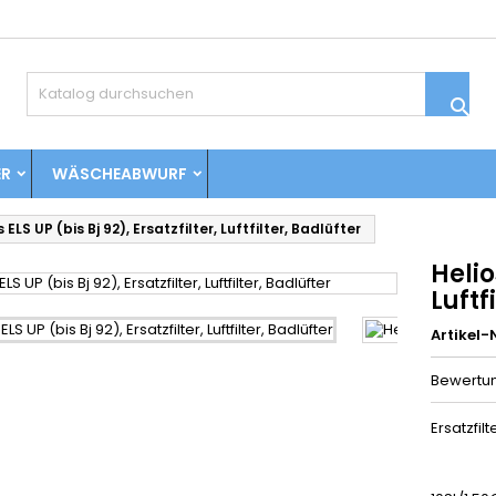

ER
WÄSCHEABWURF
 ELS UP (bis Bj 92), Ersatzfilter, Luftfilter, Badlüfter
Helio
Luftf
Artikel-N
Bewertu
Ersatzf