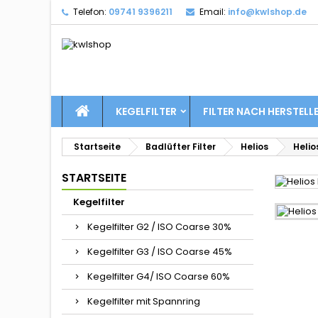
Telefon:
09741 9396211
Email:
info@kwlshop.de
KEGELFILTER
FILTER NACH HERSTELL
Startseite
Badlüfter Filter
Helios
Helios
STARTSEITE
Kegelfilter
Kegelfilter G2 / ISO Coarse 30%
Kegelfilter G3 / ISO Coarse 45%
Kegelfilter G4/ ISO Coarse 60%
Kegelfilter mit Spannring