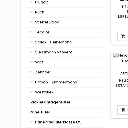
Pluggit
HEL
Ruck
LÜFT
Stiebel Eltron
Tecalor

Vallox - Heinemann
Viessmann Vitovent
Wolf
Zehnder
ARTI
HELI
Proxon - Zimmermann
ERSATZ
Westaflex
Lackieranlagenfilter

Panelfilter
Panelfilter Filterklasse M5