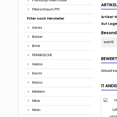
Paintstop Filtermatte
ARTIKE
Filterschaum PPI
Artikel-N
Filter nach Hersteller
Auf Lage
Aerex
Besond
Balzer
ean13
Brink
FRÄNKISCHE
BEWER
Helios
Aktuell 
Kermi
Maico
11 ANDE
Meltem
Nibe
Nilan
ARTI