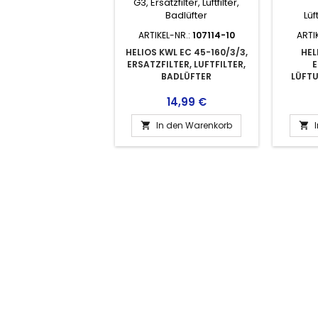
ARTIKEL-NR.:
107114-10
ARTI
HELIOS KWL EC 45-160/3/3,
HEL
ERSATZFILTER, LUFTFILTER,
E
BADLÜFTER
LÜFTU
Preis
14,99 €
In den Warenkorb

