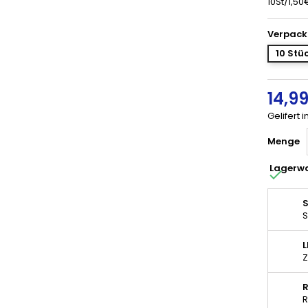
10St/1,50
Verpack
10 Stü
14,9
Gelifert 
Menge
Lagerw

S
S
Z
R