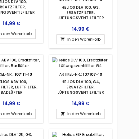
ELIOS DLV 100,
RSATZFILTER,
HELIOS DLV 100, G3,
NGSVENTILFILTER
ERSATZFILTER,
LÜFTUNGSVENTILFILTER
Preis
14,99 €
Preis
14,99 €
In den Warenkorb
In den Warenkorb

KEL-NR.:
107111-10
ARTIKEL-NR.:
107107-10
ELIOS ABV 100,
HELIOS DLV 100, G4,
FILTER, LUFTFILTER,
ERSATZFILTER,
BADLÜFTER
LÜFTUNGSVENTILFILTER
Preis
Preis
14,99 €
14,99 €
In den Warenkorb
In den Warenkorb
