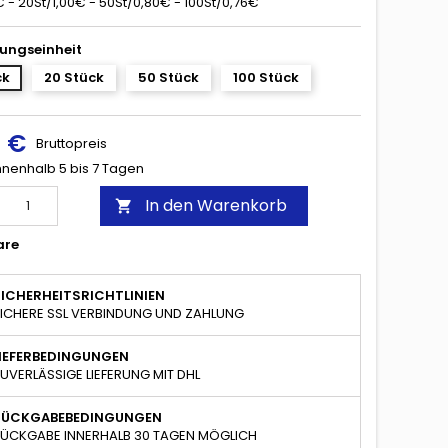
€ - 20St/1,00€ - 50St/0,80€ - 100St/0,76€
ungseinheit
ck
20 Stück
50 Stück
100 Stück
9 €
Bruttopreis
innenhalb 5 bis 7 Tagen
In den Warenkorb

are
ICHERHEITSRICHTLINIEN
ICHERE SSL VERBINDUNG UND ZAHLUNG
LIEFERBEDINGUNGEN
UVERLÄSSIGE LIEFERUNG MIT DHL
RÜCKGABEBEDINGUNGEN
ÜCKGABE INNERHALB 30 TAGEN MÖGLICH