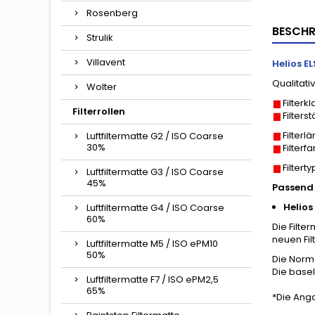
Rosenberg
BESCHR
Strulik
Villavent
Helios EL
Qualitativ
Wolter
Filterk
Filterrollen
Filters
Filter
Luftfiltermatte G2 / ISO Coarse
30%
Filterf
Filterty
Luftfiltermatte G3 / ISO Coarse
45%
Passend 
Helios 
Luftfiltermatte G4 / ISO Coarse
60%
Die Filte
neuen Fil
Luftfiltermatte M5 / ISO ePM10
50%
Die Norm
Die basel
Luftfiltermatte F7 / ISO ePM2,5
65%
*Die Ang