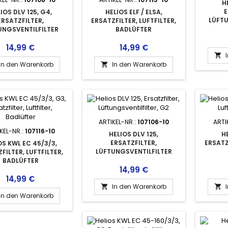
H
E
IOS DLV 125, G4,
HELIOS ELF / ELSA,
LÜFTU
ERSATZFILTER,
ERSATZFILTER, LUFTFILTER,
UNGSVENTILFILTER
BADLÜFTER
Preis
Preis
14,99 €
14,99 €

In den Warenkorb
In den Warenkorb

ARTIKEL-NR.:
107106-10
ARTI
KEL-NR.:
107116-10
HELIOS DLV 125,
H
ERSATZFILTER,
ERSATZ
OS KWL EC 45/3/3,
LÜFTUNGSVENTILFILTER
FILTER, LUFTFILTER,
BADLÜFTER
Preis
14,99 €
Preis
14,99 €
In den Warenkorb


In den Warenkorb