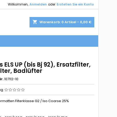
Willkommen,
Anmelden
oder
Erstellen Sie ein Konto
shopping_cart
Warenkorb:
0
Artikel - 0,00 €
s ELS UP (bis Bj 92), Ersatzfilter,
ilter, Badlüfter
r.
107112-10
ng
iltermatten Filterklasse G2 / Iso Coarse 25%