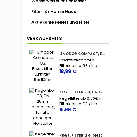
Wasserverteiler Schlösser
Filter für Hanse Haus
Aktivkohle Pellets und Filter
VERKAUFSHITS
LIMODOR COMPACT, ERSATZFILTER, LUFTFILTER, BADLÜFTER
Ersatzfiltermatten
Filterklasse G3 / Iso
Preis
Coarse 45%
18,99 €
KEGELFILTER G3, DN 125, 150MM LANG, ISO COARSE 45%
Kegelfilter ab 0,86€ in
Filterklasse G3 / Iso
Preis
Coarse 45%, für
15,99 €
Abluftventile nahezu
aller Hersteller.
10St/1,60€ - 20St/1,15€ -
50St/0,92€ -
KEGELFILTER G4, DN 125, 150MM LANG, ISO COARSE 60%
100St/0,86€