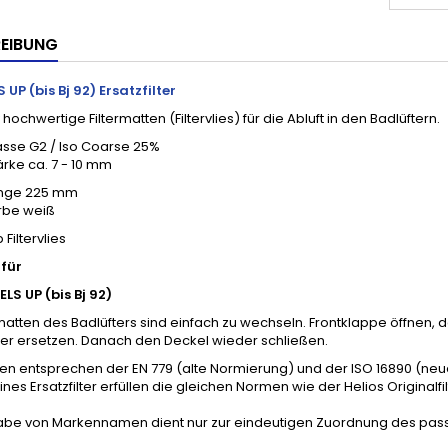
EIBUNG
S UP (bis Bj 92) Ersatzfilter
 hochwertige Filtermatten (Filtervlies) für die Abluft in den Badlüftern.
lasse G2 / Iso Coarse 25%
tärke ca. 7 - 10 mm
länge 225 mm
arbe weiß
p Filtervlies
für
ELS UP (bis Bj 92)
rmatten des Badlüfters sind einfach zu wechseln. Frontklappe öffnen,
ter ersetzen. Danach den Deckel wieder schließen.
en entsprechen der EN 779 (alte Normierung) und der ISO 16890 (ne
ines Ersatzfilter erfüllen die gleichen Normen wie der Helios Originalfil
abe von Markennamen dient nur zur eindeutigen Zuordnung des passe