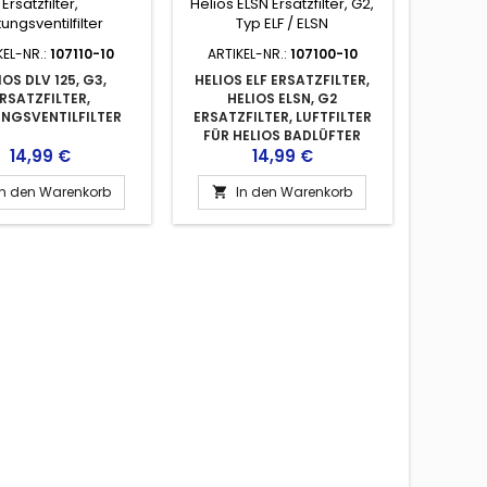
KEL-NR.:
107110-10
ARTIKEL-NR.:
107100-10
IOS DLV 125, G3,
HELIOS ELF ERSATZFILTER,
RSATZFILTER,
HELIOS ELSN, G2
NGSVENTILFILTER
ERSATZFILTER, LUFTFILTER
FÜR HELIOS BADLÜFTER
Preis
Preis
14,99 €
14,99 €
In den Warenkorb
In den Warenkorb
