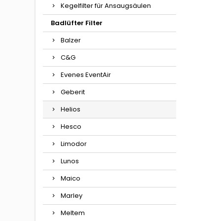
Kegelfilter für Ansaugsäulen
Badlüfter Filter
Balzer
C&G
Evenes EventAir
Geberit
Helios
Hesco
Limodor
Lunos
Maico
Marley
Meltem