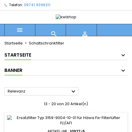
Telefon:
09741 9396211



Startseite
Schaltschrankfilter
STARTSEITE
BANNER

Relevanz
13 - 20 von 20 Artikel(n)
ARTIKEL-NR.:
10927-5