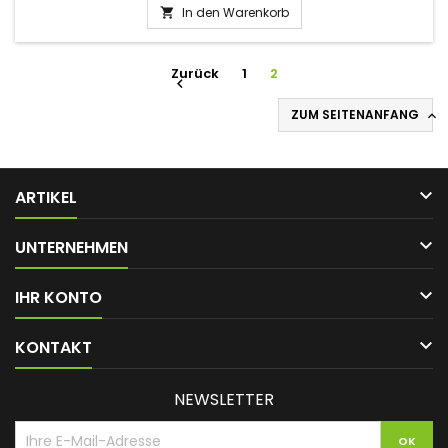
In den Warenkorb

Zurück
1
2

ZUM SEITENANFANG


ARTIKEL

UNTERNEHMEN

IHR KONTO

KONTAKT
NEWSLETTER